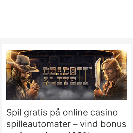
Spil gratis på online casino
spilleautomater – vind bonus