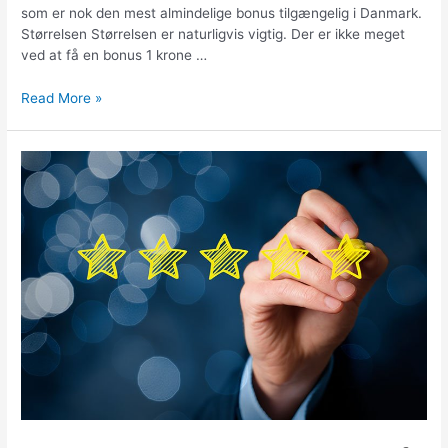
som er nok den mest almindelige bonus tilgængelig i Danmark.
Størrelsen Størrelsen er naturligvis vigtig. Der er ikke meget
ved at få en bonus 1 krone …
Hvilken
Read More »
bonus
er
den
bedste?