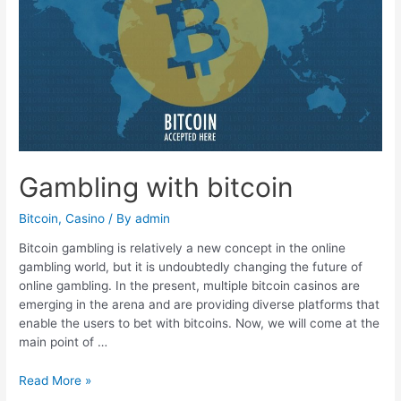
Gambling with bitcoin
Bitcoin
,
Casino
/ By
admin
Bitcoin gambling is relatively a new concept in the online
gambling world, but it is undoubtedly changing the future of
online gambling. In the present, multiple bitcoin casinos are
emerging in the arena and are providing diverse platforms that
enable the users to bet with bitcoins. Now, we will come at the
main point of …
Gambling
Read More »
with