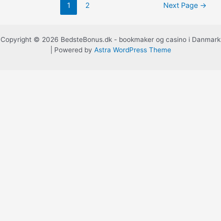
Posts
1
2
Next Page
→
navigation
Copyright © 2026 BedsteBonus.dk - bookmaker og casino i Danmark
| Powered by
Astra WordPress Theme