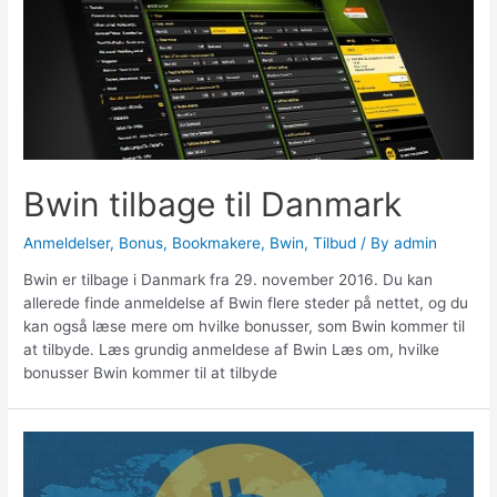
Bwin tilbage til Danmark
Anmeldelser
,
Bonus
,
Bookmakere
,
Bwin
,
Tilbud
/ By
admin
Bwin er tilbage i Danmark fra 29. november 2016. Du kan
allerede finde anmeldelse af Bwin flere steder på nettet, og du
kan også læse mere om hvilke bonusser, som Bwin kommer til
at tilbyde. Læs grundig anmeldese af Bwin Læs om, hvilke
bonusser Bwin kommer til at tilbyde