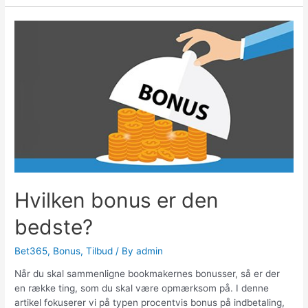
bitcoin
Hvilken bonus er den
bedste?
Bet365
,
Bonus
,
Tilbud
/ By
admin
Når du skal sammenligne bookmakernes bonusser, så er der
en række ting, som du skal være opmærksom på. I denne
artikel fokuserer vi på typen procentvis bonus på indbetaling,