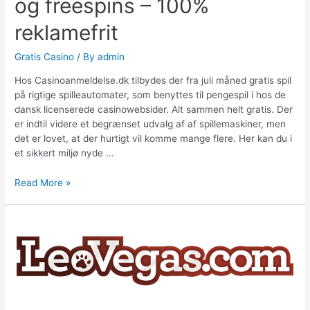
og freespins – 100%
reklamefrit
Gratis Casino
/ By
admin
Hos Casinoanmeldelse.dk tilbydes der fra juli måned gratis spil
på rigtige spilleautomater, som benyttes til pengespil i hos de
dansk licenserede casinowebsider. Alt sammen helt gratis. Der
er indtil videre et begrænset udvalg af af spillemaskiner, men
det er lovet, at der hurtigt vil komme mange flere. Her kan du i
et sikkert miljø nyde …
Spil
Read More »
gratis
på
online
casino
spilleautomater
–
vind
bonus