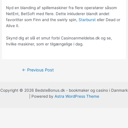
Nyd en blanding af spillemaskiner fra flere operatører såsom
NetEnt, BetSoft med flere. Dette inkluderer blandt andet
favoritter som Finn and the swirly spin,
Starburst
eller Dead or
Alive II.
Skynd dig at slå et smut forbi Casinoanmeldelse.dk og se,
hvilke maskiner, som er tilgængelige i dag.
Post
←
Previous Post
navigation
Copyright © 2026 BedsteBonus.dk - bookmaker og casino i Danmark
| Powered by
Astra WordPress Theme