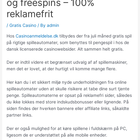
og freespins – 100%
reklamefrit
/
Gratis Casino
/ By
admin
Hos
Casinoanmeldelse.dk
tilbydes der fra juli måned gratis spil
på rigtige spilleautomater, som benyttes til pengespil i hos de
dansk licenserede casinowebsider. Alt sammen helt gratis.
Der er indtil videre et begrænset udvalg af af spillemaskiner,
men det er lovet, at der hurtigt vil komme mange flere.
Her kan du i et sikkert miljø nyde underholdningen fra online
spilleautomater uden at skulle risikere at tabe dine surt tjente
penge. Spilleautomaterne er opsat på reklamefri sider, således
du ikke lokkes med store indskudsbonusser eller lignende. På
siden findes der hverken bannere eller affiliate links, såkaldte
partner links.
Der er også mulighed for at køre spillene i fuldskærm på PC,
ligesom de er understøttet på alle mobile enheder.