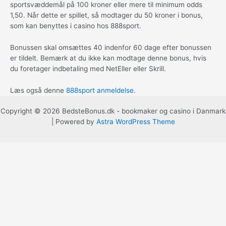
sportsvæddemål på 100 kroner eller mere til minimum odds
1,50. Når dette er spillet, så modtager du 50 kroner i bonus,
som kan benyttes i casino hos 888sport.
Bonussen skal omsættes 40 indenfor 60 dage efter bonussen
er tildelt. Bemærk at du ikke kan modtage denne bonus, hvis
du foretager indbetaling med NetEller eller Skrill.
Læs også denne
888sport anmeldelse
.
Copyright © 2026 BedsteBonus.dk - bookmaker og casino i Danmark
| Powered by
Astra WordPress Theme