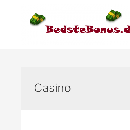
Skip
to
content
Casino