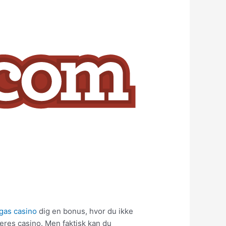
gas casino
dig en bonus, hvor du ikke
deres casino. Men faktisk kan du