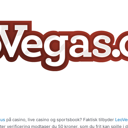
nus
på casino, live casino og sportsbook? Faktisk tilbyder
LeoVe
ter verificering modtager du 50 kroner, som du frit kan spille i 