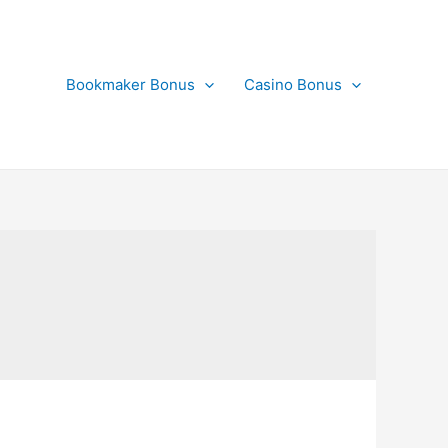
Bookmaker Bonus
Casino Bonus