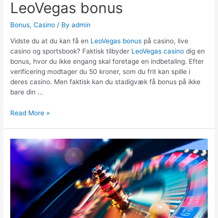
LeoVegas bonus
Bonus
,
Casino
/ By
admin
Vidste du at du kan få en
LeoVegas bonus
på casino, live
casino og sportsbook? Faktisk tilbyder
LeoVegas casino
dig en
bonus, hvor du ikke engang skal foretage en indbetaling. Efter
verificering modtager du 50 kroner, som du frit kan spille i
deres casino. Men faktisk kan du stadigvæk få bonus på ikke
bare din …
LeoVegas
Read More »
bonus