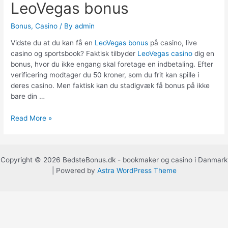
LeoVegas bonus
Bonus
,
Casino
/ By
admin
Vidste du at du kan få en
LeoVegas bonus
på casino, live
casino og sportsbook? Faktisk tilbyder
LeoVegas casino
dig en
bonus, hvor du ikke engang skal foretage en indbetaling. Efter
verificering modtager du 50 kroner, som du frit kan spille i
deres casino. Men faktisk kan du stadigvæk få bonus på ikke
bare din …
LeoVegas
Read More »
bonus
Copyright © 2026 BedsteBonus.dk - bookmaker og casino i Danmark
| Powered by
Astra WordPress Theme