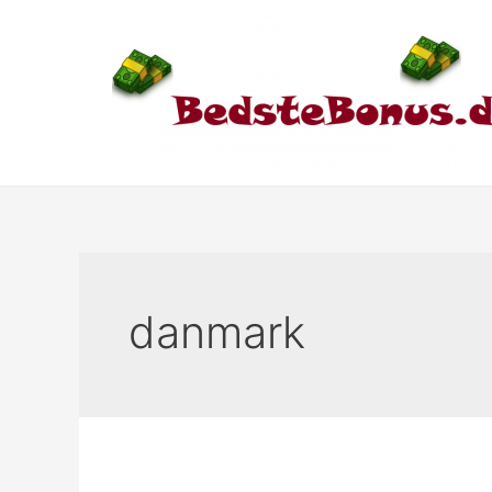
Skip
to
content
danmark