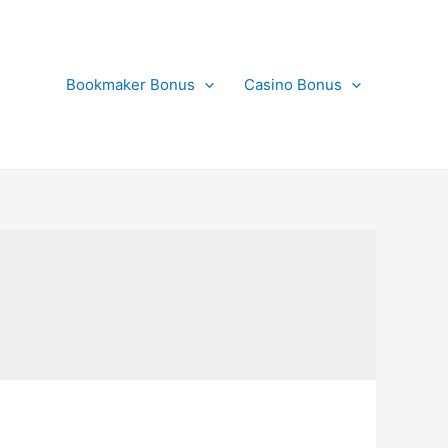
Bookmaker Bonus
Casino Bonus